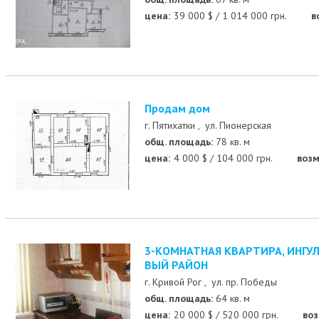
цена:
39 000
$
/
1 014 000
грн.
в
Продам дом
г. Пятихатки ,
ул. Пионерская
общ. площадь:
78 кв. м
цена:
4 000
$
/
104 000
грн.
возм
3-КОМНАТНАЯ КВАРТИРА, ИНГУЛЕЦ, ПР. ПОБЕДЫ, НО
ВЫЙ РАЙОН
г. Кривой Рог ,
ул. пр. Победы
общ. площадь:
64 кв. м
цена:
20 000
$
/
520 000
грн.
во