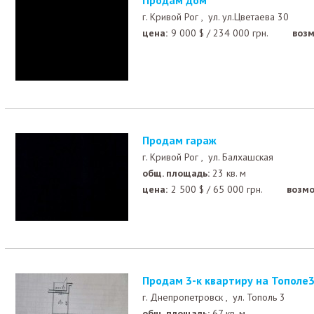
Продам дом
г. Кривой Рог ,
ул. ул.Цветаева 30
цена:
9 000
$
/
234 000
грн.
возм
Продам гараж
г. Кривой Рог ,
ул. Балхашская
общ. площадь:
23 кв. м
цена:
2 500
$
/
65 000
грн.
возмо
Продам 3-к квартиру на Тополе3
г. Днепропетровск ,
ул. Тополь 3
общ. площадь:
67 кв. м