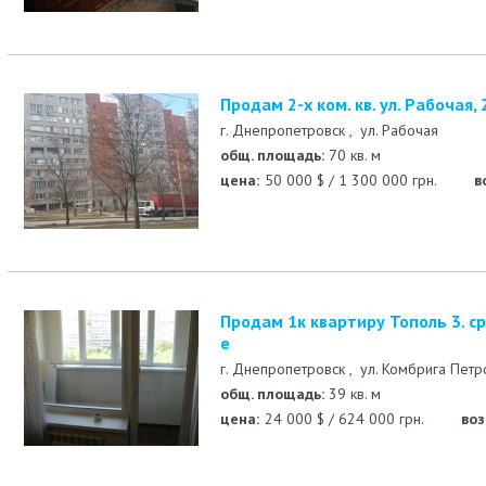
Продам 2-х ком. кв. ул. Рабочая, 
г. Днепропетровск ,
ул. Рабочая
общ. площадь:
70 кв. м
цена:
50 000
$
/
1 300 000
грн.
в
Продам 1к квартиру Тополь 3. средний этаж. 24000у.
е
г. Днепропетровск ,
ул. Комбрига Петр
общ. площадь:
39 кв. м
цена:
24 000
$
/
624 000
грн.
во