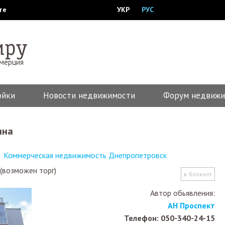
те
УКР
РУС
ммерция
ойки
Новости недвижимости
Форум недвижи
ина
Коммерческая недвижимость Днепропетровск
(возможен торг)
в блокнот
Автор обьявления:
АН Проспект
Телефон: 050-340-24-15