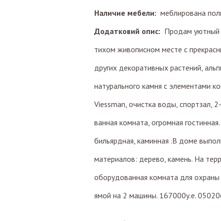
Наличие мебели:
меблирована пол
Додатковий опис:
Продам уютный о
тихом живописном месте с прекрас
других декоративных растений, альп
натурального камня с элементами ков
Viessman, очистка воды, спортзал, 2-
ванная комната, огромная гостинная. 
бильярдная, каминная .В доме выпол
материалов: дерево, камень. На те
оборудованная комната для охраны 
ямой на 2 машины. 167000у.е. 0502