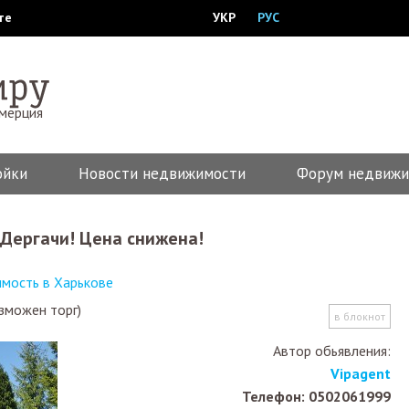
те
УКР
РУС
ммерция
ойки
Новости недвижимости
Форум недвижи
.Дергачи! Цена снижена!
мость в Харькове
зможен торг)
в блокнот
Автор обьявления:
Vipagent
Телефон: 0502061999