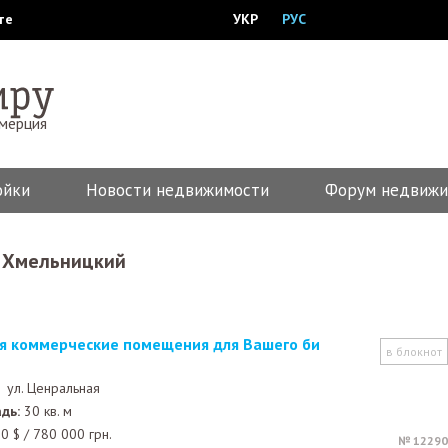
те
УКР
РУС
ммерция
ойки
Новости недвижимости
Форум недвижи
 Хмельницкий
в блокнот
 ,
ул. Ценральная
дь:
30 кв. м
00
$
/
780 000
грн.
№ 12290