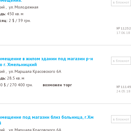
помещения.
в блокнот
кий ,
ул. Молодежная
дь:
450 кв. м
сяц:
2
$
/
39
грн.
№ 11252
17.06.18
в блокнот
о г. Хмельницкий
кий ,
ул. Маршала Красовского 6А
дь:
28.5 кв. м
00
$
/
270 400
грн.
возможен торг
№ 11149
24.05.18
в блокнот
й
кий ,
ул. Маршала Красовского 6А