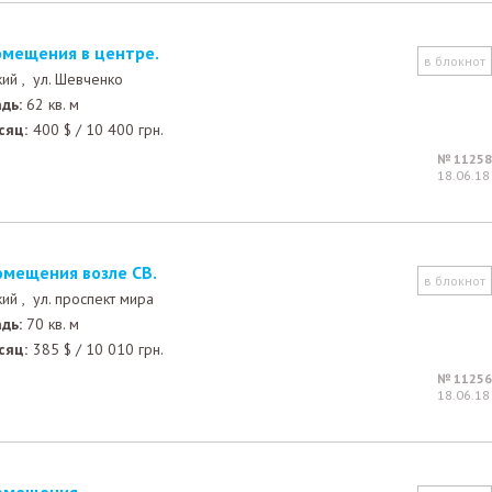
омещения в центре.
в блокнот
кий ,
ул. Шевченко
дь:
62 кв. м
сяц:
400
$
/
10 400
грн.
№ 11258
18.06.18
омещения возле СВ.
в блокнот
кий ,
ул. проспект мира
дь:
70 кв. м
сяц:
385
$
/
10 010
грн.
№ 11256
18.06.18