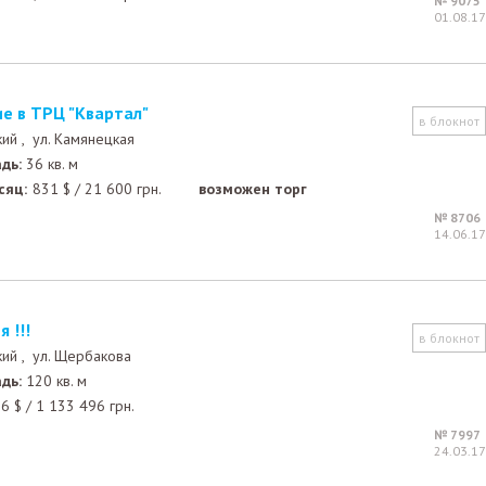
№ 9075
01.08.17
е в ТРЦ "Квартал"
в блокнот
кий ,
ул. Камянецкая
дь:
36 кв. м
сяц:
831
$
/
21 600
грн.
возможен торг
№ 8706
14.06.17
 !!!
в блокнот
кий ,
ул. Щербакова
дь:
120 кв. м
96
$
/
1 133 496
грн.
№ 7997
24.03.17