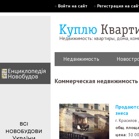
»
Войти на сайт
»
Регистрация на сай
Недвижимость: квартиры, дома, ко
Недвижимость
Новостр
Коммерческая недвижимость
Продаются коммерческие помещения для Вашего би
знеса
г. Красилов
общ. площа
цена:
30 0