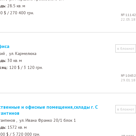
дь:
28.5 кв. м
00
$
/
270 400
грн.
№ 11142
22.05.18
фиса
в блокнот
кий ,
ул. Кармелюка
дь:
30 кв. м
сяц:
120
$
/
3 120
грн.
№ 10452
29.01.18
в блокнот
тантинов
стантинов ,
ул. Ивана Франко 20/1 блок 1
дь:
1572 кв. м
000
$
/
5 720 000
грн.