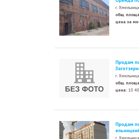
Оренда 
г. Хмельниц
общ. площа
цена за ме
Продам помещение в жилом здании под магазин р-н
Заготзерн
г. Хмельниц
общ. площа
цена:
10 4
Продам помещение под магазин близ больница, г.Хм
ельницки
г. Хмельниц