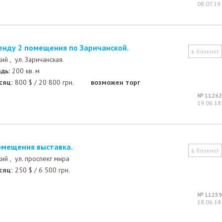
08.07.19
ренду 2 помещения по Заричанской.
в блокнот
кий ,
ул. Заричанская.
дь:
200 кв. м
сяц:
800
$
/
20 800
грн.
возможен торг
№ 11262
19.06.18
омещения выставка.
в блокнот
кий ,
ул. проспект мира
сяц:
250
$
/
6 500
грн.
№ 11259
18.06.18