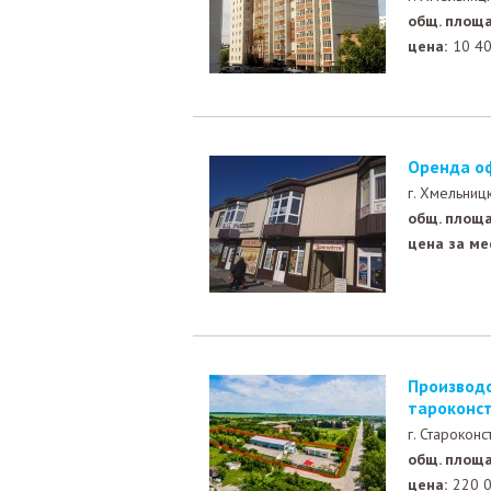
общ. площа
цена:
10 4
Оренда о
г. Хмельниц
общ. площа
цена за ме
Производственные и офисные помещения,склады г. С
тароконс
г. Старокон
общ. площа
цена:
220 