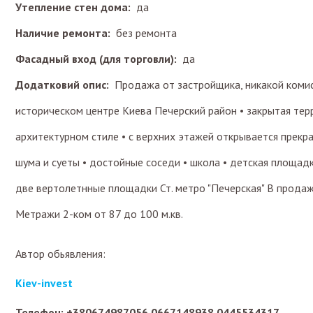
Утепление стен дома:
да
Наличие ремонта:
без ремонта
Фасадный вход (для торговли):
да
Додатковий опис:
Продажа от застройщика, никакой комис
историческом центре Киева Печерский район • закрытая тер
архитектурном стиле • с верхних этажей открывается прекр
шума и суеты • достойные соседи • школа • детская площадк
две вертолетнные площадки Ст. метро "Печерская" В продаж
Метражи 2-ком от 87 до 100 м.кв.
Автор обьявления:
Kiev-invest
Телефон: +380674987056 0667148938 0445534317