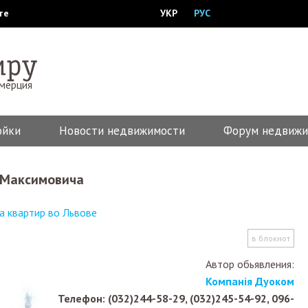
те
УКР
РУС
ммерция
ойки
Новости недвижимости
Форум недвижи
. Максимовича
 квартир во Львове
в блокнот
Автор обьявления:
Компанія Дуоком
Телефон: (032)244-58-29, (032)245-54-92, 096-