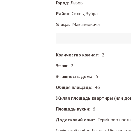
Город:
Львов
Район:
Сихов, Зубра
Улица:
Максимовича
Количество комнат:
2
Этаж:
2
Этажность дома:
5
Общая площадь:
46
Жилая площадь квартиры (или до
Площадь кухни:
6
Додатковий опис:
Терміново продає
Сихівський район Львова. Ціна кварти