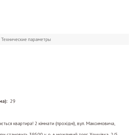
Технические параметры
ма):
29
ться квартира! 2 кімнати (прохідні), вул. Максимовича,
ри становить 39500 у. о. + можливий торг. Хрущівка, 2/5,