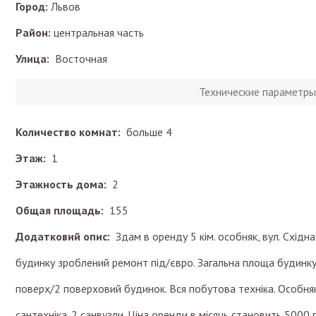
Город:
Львов
Район:
центральная часть
Улица:
Восточная
Технические параметры
Количество комнат:
больше 4
Этаж:
1
Этажность дома:
2
Общая площадь:
155
Додатковий опис:
Здам в оренду 5 кім. особняк, вул. Східн
будинку зроблений ремонт під/євро. Загальна площа будинку 
поверх/2 поверховий будинок. Вся побутова техніка. Особн
сантехніка. 2 санвузли. Ціна оренди в місяць становить 5000