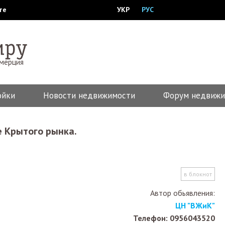
те
УКР
РУС
ммерция
ойки
Новости недвижимости
Форум недвижи
е Крытого рынка.
в блокнот
Автор обьявления:
ЦН "ВЖиК"
Телефон: 0956043520