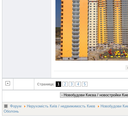
1
2
3
4
5
Страница:
Форум
Нерухомість Київ / недвижимость Киев
Новобудови Киє
Оболонь