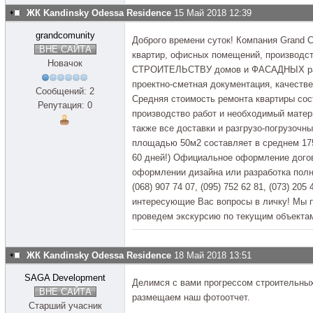
ЖК Kandinsky Odessa Residence
15 Май 2018 12:39
grandcomunity
Доброго времени суток! Компания Grand
ВНЕ САЙТА
квартир, офисных помещений, производст
Новачок
СТРОИТЕЛЬСТВУ домов и ФАСАДНЫХ рабо
проектно-сметная документация, качестве
Сообщений: 2
Средняя стоимость ремонта квартиры сост
Репутация: 0
производство работ и необходимый матер
также все доставки и разгрузо-погрузочны
площадью 50м2 составляет в среднем 175
60 дней!) Официальное оформление догов
оформлении дизайна или разработка полн
(068) 907 74 07, (095) 752 62 81, (073) 20
интересующие Вас вопросы в личку! Мы п
проведем экскурсию по текущим объекта
ЖК Kandinsky Odessa Residence
18 Май 2018 13:51
SAGA Development
Делимся с вами прогрессом строительны
ВНЕ САЙТА
размещаем наш фотоотчет.
Старший учасник