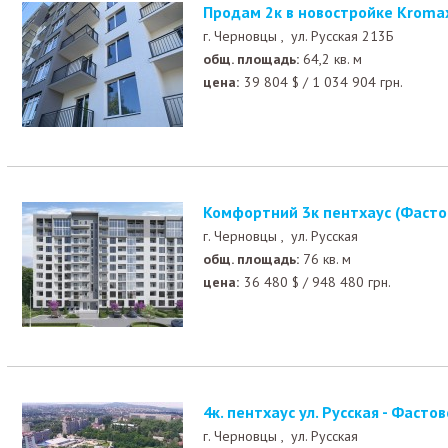
Продам 2к в новостройке Kroma
г. Черновцы ,
ул. Русская 213Б
общ. площадь:
64,2 кв. м
цена:
39 804
$
/
1 034 904
грн.
Комфортний 3к пентхаус (Фасто
г. Черновцы ,
ул. Русская
общ. площадь:
76 кв. м
цена:
36 480
$
/
948 480
грн.
4к. пентхаус ул. Русская - Фасто
г. Черновцы ,
ул. Русская