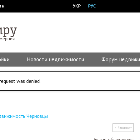
те
УКР
РУС
ммерция
ойки
Новости недвижимости
Форум недвижи
request was denied.
движимость Черновцы
в блокнот
Автор обьявления: