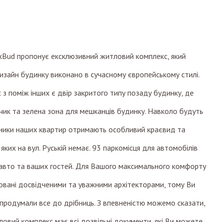
Bud пропонує ексклюзивний житловий комплекс, який
 Дизайн будинку виконано в сучасному європейському стилі.
з поміж інших є двір закритого типу позаду будинку, де
ик та зелена зона для мешканців будинку. Навколо будуть
сники наших квартир отримають особливий краєвид та
 яких на вул. Руській немає. 93 паркомісця для автомобілів
 авто та ваших гостей. Для Вашого максимального комфорту
товані досвідченими та уважними архітекторами, тому Ви
продумали все до дрібниць. З впевненістю можемо сказати,
ловий комплекс має всі дозвільні документи, які Ви можете