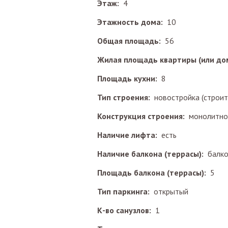
Этаж:
4
Этажность дома:
10
Общая площадь:
56
Жилая площадь квартиры (или до
Площадь кухни:
8
Тип строения:
новостройка (строит
Конструкция строения:
монолитное
Наличие лифта:
есть
Наличие балкона (террасы):
балк
Площадь балкона (террасы):
5
Тип паркинга:
открытый
К-во санузлов:
1