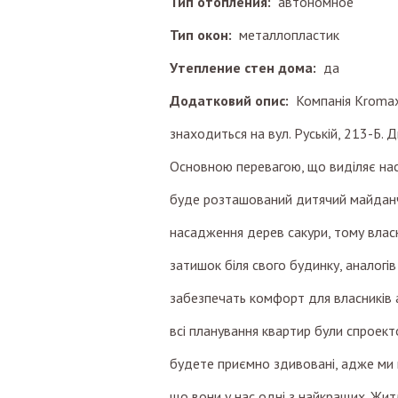
Тип отопления:
автономное
Тип окон:
металлопластик
Утепление стен дома:
да
Додатковий опис:
Компанія Kromax
знаходиться на вул. Руській, 213-Б.
Основною перевагою, що виділяє нас 
буде розташований дитячий майданч
насадження дерев сакури, тому вла
затишок біля свого будинку, аналогів
забезпечать комфорт для власників
всі планування квартир були спроек
будете приємно здивовані, адже ми 
що вони у нас одні з найкращих. Жит