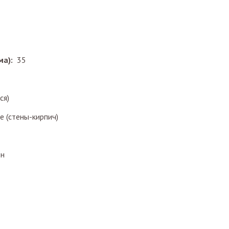
ма):
35
ся)
 (стены-кирпич)
он