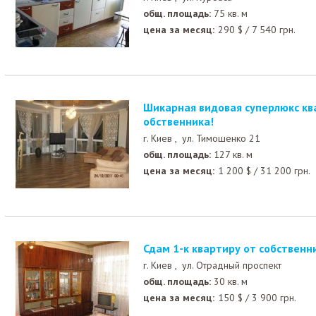
общ. площадь:
75 кв. м
цена за месяц:
290
$
/
7 540
грн.
Шикарная видовая суперлюкс квартира в аренду от с
обственника!
г. Киев ,
ул. Тимошенко 21
общ. площадь:
127 кв. м
цена за месяц:
1 200
$
/
31 200
грн.
Сдам 1-к квартиру от собственн
г. Киев ,
ул. Отрадный проспект
общ. площадь:
30 кв. м
цена за месяц:
150
$
/
3 900
грн.