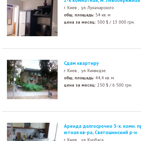
2-х комнатная, м. Левобережная
г. Киев ,
ул. Луначарского
общ. площадь:
54 кв. м
цена за месяц:
500
$
/
13 000
грн.
Сдам квартиру
г. Киев ,
ул. Киквидзе
общ. площадь:
44,4 кв. м
цена за месяц:
250
$
/
6 500
грн.
Аренда долгосрочно 3-х. комн. просторная, чистая, у
ютная кв-ра, Святошинский р-н
г. Киев ,
ул. Курбаса