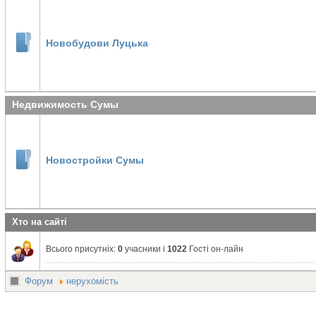
Новобудови Луцька
Недвижимость Сумы
Новостройки Сумы
Хто на сайті
Всього присутніх:
0
учасники і
1022
Гості он-лайн
Форум
нерухомість